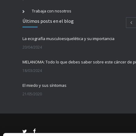
Trabaja con nosotros
Últimos posts en el blog
La ecografía musculoesquelética y su importancia
20/04/2024
MELANOMA: Todo lo que debes saber sobre este cáncer de pi
18/03/2024
El miedo y sus síntomas
21/05/2020
Cómo diferenciar el miedo de la ansiedad
11/11/2019
Cómo afrontar la vuelta a la rutina tras el final del verano